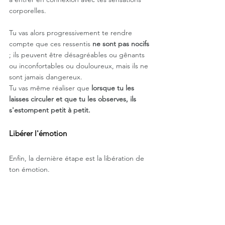
corporelles. 
Tu vas alors progressivement te rendre 
compte que ces ressentis 
ne sont pas nocifs
; ils peuvent être désagréables ou gênants 
ou inconfortables ou douloureux, mais ils ne 
sont jamais dangereux.
Tu vas même réaliser que 
lorsque tu les 
laisses circuler et que tu les observes, ils 
s'estompent petit à petit. 
Libérer l'émotion
Enfin, la dernière étape est la libération de 
ton émotion. 
Souvent l'émotion s'atténue d'elle-même 
après l'avoir nommée, observée, puis laissée 
circuler. 
Mais parfois, on a besoin aussi de 
la libérer, 