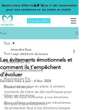
Masterclass Offerte
💻🎁 🚀
Les 3 clés essentielles
pour une confiance en toi solide et stable
Prendre RDV
Post
Tout
Amandine Ruas
Tout
1 sept. 2023
8 min de lecture
Les évitements émotionnels et
Confiance en Soi
comment ils t'empêchent
Communication/Relations
d'évoluer
Reconversion Pro
Dernière mise à jour :
6 févr. 2024
Nous mettons tous en place, à certains 
Booster sa vie pro
moments de notre vie des techniques pour 
Gérer ses émotions
éviter de nous confronter à nos émotions.
Nous utilisons notamment ces mécanismes 
Vers plus d'épanouissement
de protection face à nos émotions lorsque 