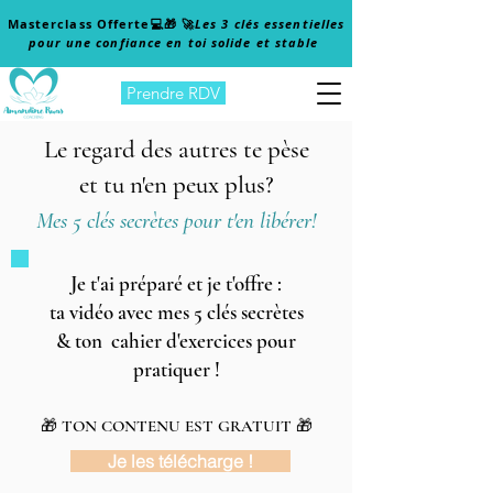
Masterclass Offerte
💻🎁 🚀
Les 3 clés essentielles
pour une confiance en toi solide et stable
Prendre RDV
Le regard des autres te pèse
et tu n'en peux plus?
Mes 5 clés secrètes pour t'en libérer!
Je t'ai préparé et je t'offre :
ta vidéo avec mes 5 clés secrètes
& ton cahier d'exercices pour
pratiquer !
🎁 TON CONTENU EST GRATUIT 🎁
Je les télécharge !