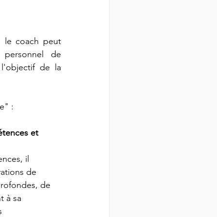
 le coach peut 
 personnel de 
bjectif de la 
e" : 
étences et 
ces, il 
vations de 
profondes, de 
t à sa 
s 