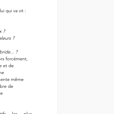
i qui va vit : 
 ? 
leurs ? 
ride... ?
rs forcément, 
e et de 
ne 
ésente même 
mbre de 
e 
tifs les plus 