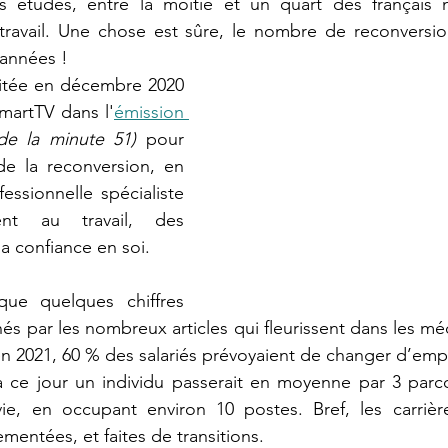
es études, entre la moitié et un quart des français n
travail. Une chose est sûre, le nombre de reconversi
 années ! 
nvitée en décembre 2020 
martTV dans l'
émission 
 de la minute 51)
 pour 
de la reconversion, en 
ssionnelle spécialiste 
nt au travail, des 
a confiance en soi.
ue quelques chiffres 
 par les nombreux articles qui fleurissent dans les médi
en 2021, 60 % des salariés prévoyaient de changer d’emplo
à ce jour un individu passerait en moyenne par 3 parco
vie, en occupant environ 10 postes. Bref, les carrièr
mentées, et faites de transitions.