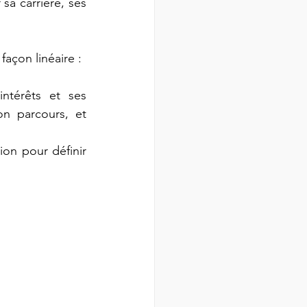
sa carrière, ses 
açon linéaire : 
ntérêts et ses 
n parcours, et 
on pour définir 