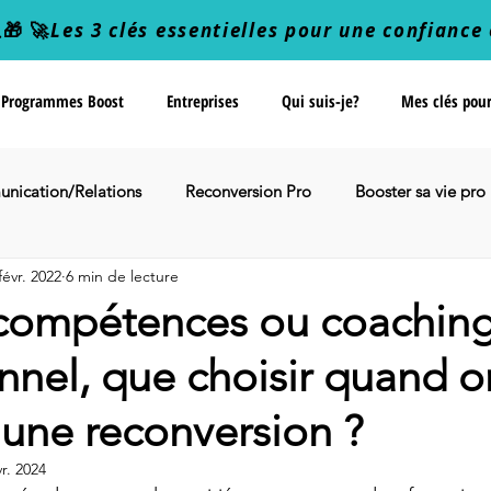
🎁 🚀
Les 3 clés essentielles pour une confiance 
Programmes Boost
Entreprises
Qui suis-je?
Mes clés pou
nication/Relations
Reconversion Pro
Booster sa vie pro
févr. 2022
6 min de lecture
Organisation
 compétences ou coachin
nnel, que choisir quand o
une reconversion ?
vr. 2024