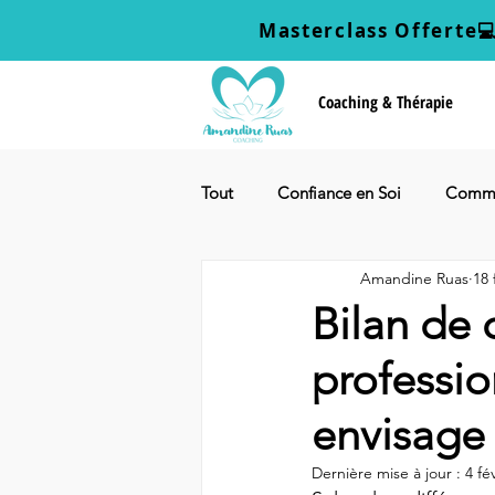
Masterclass Offerte

Coaching & Thérapie
Tout
Confiance en Soi
Commu
Amandine Ruas
18 
Vers plus d'épanouissement
Bilan de
professio
envisage 
Dernière mise à jour :
4 fé