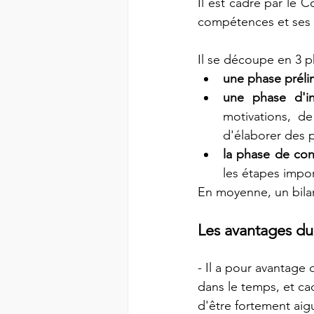
Il est cadré par le Co
compétences et ses a
Il se découpe en 3 ph
une phase prélim
une phase d'in
motivations, d
d'élaborer des p
la phase de con
les étapes impor
En moyenne, un bila
Les avantages du
- Il a pour avantage d
dans le temps, et ca
d'être fortement aigui