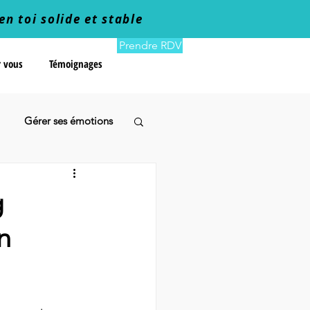
en toi solide et stable
Prendre RDV
r vous
Témoignages
Gérer ses émotions
g
n