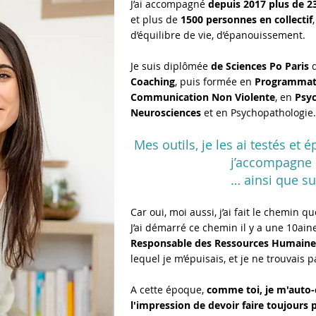
J’ai accompagné
depuis 2017 plus de 2
et plus de
1500 personnes en collectif
d’équilibre de vie, d’épanouissement.
Je suis diplômée
de Sciences Po Paris
d
Coaching
, puis formée en
Programmati
Communication Non Violente
, en
Psy
Neurosciences
et en Psychopathol
Mes outils, je les ai testés et
j’accompagne
… ainsi que s
Car oui, moi aussi, j’ai fait le chemin q
J’ai démarré ce chemin il y a une 10ain
Responsable des Ressources Humaines
lequel je m’épuisais, et je ne trouvais 
A cette époque,
comme toi, je m'auto-cr
l'impression de devoir faire toujours p