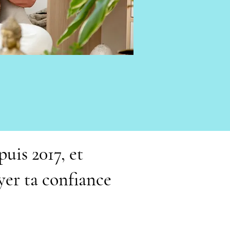
uis 201
7,
​
et
yer ta confiance