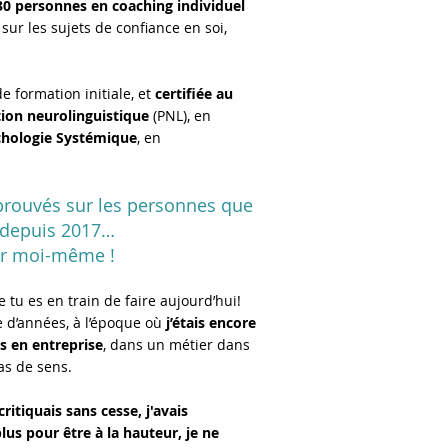
30 personnes en coaching individuel
, sur les sujets de confiance en soi,
e formation initiale, et
certifiée au
on neurolinguistique
(PNL), en
chologie Systémique
, en
ogie.
 éprouvés sur les personnes que
 depuis 2017…
ur moi-même !
ue tu es en train de faire aujourd’hui!
e d’années, à l’époque où
j’étais encore
 en entreprise
, dans un métier dans
pas de sens.
itiquais sans cesse, j'avais
lus pour être à la hauteur, je ne