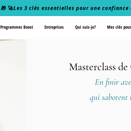
🎁 🚀
Les 3 clés essentielles pour une confiance 
Programmes Boost
Entreprises
Qui suis-je?
Mes clés pou
Masterclass de
En finir ave
qui sabotent 