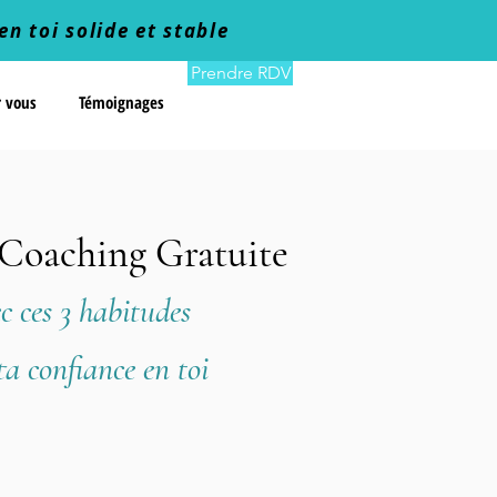
en toi solide et stable
Prendre RDV
r vous
Témoignages
 Coaching Gratuite
c ces 3 habitudes
ta confiance en toi