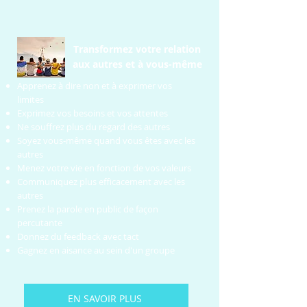
Transformez votre relation
aux autres et à vous-même
Apprenez à dire non et à exprimer vos
limites
Exprimez vos besoins et vos attentes
Ne souffrez plus du regard des autres
Soyez vous-même quand vous êtes avec les
autres
Menez votre vie en fonction de vos valeurs
Communiquez plus efficacement avec les
autres​
Prenez la parole en public de façon
percutante
Donnez du feedback avec tact
Gagnez en aisance au sein d'un groupe
EN SAVOIR PLUS