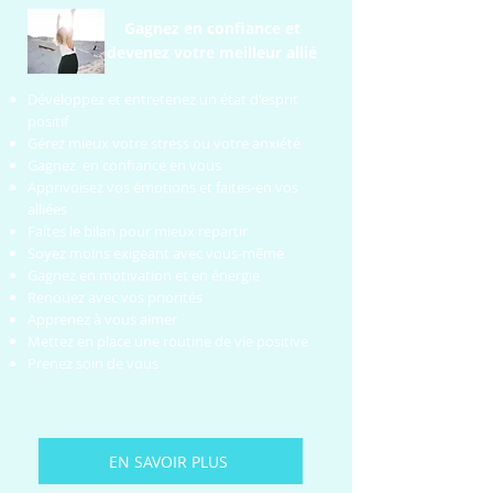
Gagnez en confiance et
devenez votre meilleur allié
Développez et entretenez un état d'esprit
positif
Gérez mieux votre stress ou votre anxiété
Gagnez en confiance en vous
Apprivoisez vos émotions et faites-en vos
alliées
Faites le bilan pour mieux repartir
Soyez moins exigeant avec vous-même
Gagnez en motivation et en énergie
Renouez avec vos priorités
Apprenez à vous aimer
Mettez en place une routine de vie positive
Prenez soin de vous
EN SAVOIR PLUS