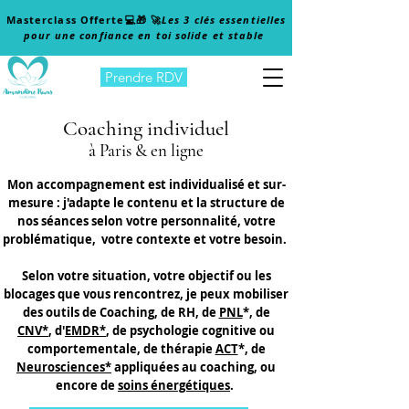
Masterclass Offerte
💻🎁 🚀
Les 3 clés essentielles
pour une confiance en toi solide et stable
Prendre RDV
Coaching individuel
à Paris & en ligne
Mon accompagnement est individualisé et sur-
mesure : j'adapte le contenu et la structure de
nos séances selon votre personnalité, votre
problématique, votre contexte et votre besoin.
Selon votre situation, votre objectif ou les
blocages que vous rencontrez, je peux mobiliser
des outils de Coaching, de RH, de
PNL
*, de
CNV*
,
d'
EMDR*
, de psychologie cognitive ou
comportementale, de thérapie
ACT
*, de
Neurosciences*
appliquées au coaching, ou
encore de
soins
énergétiques
.