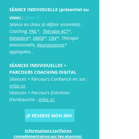
SÉANCE INDIVIDUELLE
(présentiel ou
200 €
visio) :
Séance au choix (à définir ensemble) :
Coaching,
PNL
*
,
Thérapie ACT
*,
Katavibra
*
,
EMDR
*
,
CNV
*
, Thérapie
émotionnelle
,
Neurosciences
*
appliquées...
SÉANCES INDIVIDUELLES +
PARCOURS COACHING DIGITAL
Séances + Parcours Confiance en soi :
infos ici
Séances + Parcours Entretien
d'embauche :
infos ici
JE RÉSERVE MON RDV
Informations tarifaires
complémentaires sur les séances: