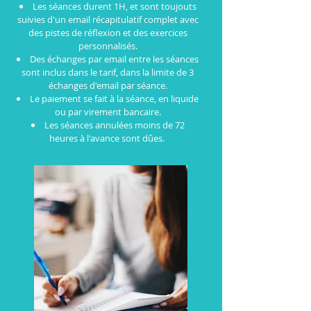
Les séances durent 1H, et sont toujouts
suivies d'un email récapitulatif complet avec
des pistes de réflexion et des exercices
personnalisés.
Des échanges par email entre les séances
sont inclus dans le tarif, dans la limite de 3
échanges d'email par séance.
Le paiement se fait à la séance, en liquide
ou par virement bancaire.
Les séances annulées moins de 72
heures à l'avance sont dûes.