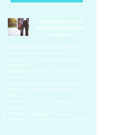
Construisez & vivez la
vie professionnelle dont
vous rêvez
(Re)Définissez votre projet professionnel
Faites un bilan de compétences
Préparez votre entretien d'embauche ou
d'évaluation
Créez votre entreprise ou lancez-vous en
freelance
Négociez votre rupture conventionnelle
Obtenez un meilleur équilibre vie pro / vie
perso
Redonnez du sens à votre travail pour vous
y épanouir
Prévenez ou dépassez un burnout
Développez vos compétences de leadership