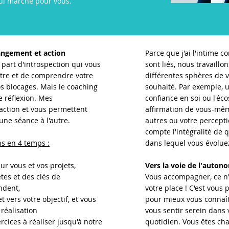
qui marche pour vous.
angement et action
Parce que j'ai l'intime c
art d'introspection qui vous
sont liés, nous travaillo
tre et de comprendre votre
différentes sphères de v
os blocages. Mais le coaching
souhaité. Par exemple, 
 réflexion. Mes
confiance en soi ou l'éco
ction et vous permettent
affirmation de vous-mêm
une séance à l'autre.
autres ou votre percep
compte l'intégralité de 
ns en 4 temps :
dans lequel vous évolue
ur vous et vos projets,
Vers la voie de l'autono
ètes et des clés de
Vous accompagner, ce n'
ndent,
votre place ! C'est vous
t vers votre objectif, et vous
pour mieux vous connaîtr
réalisation
vous sentir serein dans 
ercices à réaliser jusqu'à notre
quotidien. Vous êtes ch