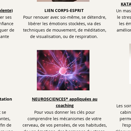
KATA
lente)
LIEN CORPS-ESPRIT
Un mass
er ses
Pour renouer avec soi-même, se détendre,
le stre
nfiance
libérer les émotions stockées, via des
les ém
quer de
techniques de mouvement, de méditation,
amélior
lante
de visualisation, ou de respiration.
tation
NEUROSCIENCES* appliquées au
coaching
Les soi
t se
Pour vous donner les clés pour
cabin
antes,
comprendre les mécanismes de votre
perme
fin de
cerveau, de vos pensées, de vos habitudes,
l'es