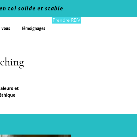
en toi solide et stable
Prendre RDV
r vous
Témoignages
ching
aleurs et
éthique