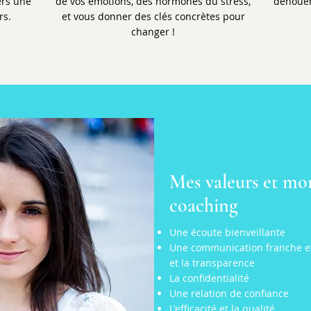
ers une
de vos émotions, des hormones du stress,
dénouer
rs.
et vous donner des clés concrètes pour
changer !
Mes valeurs et mo
coaching
Une écoute bienveillante
Une communication franche et 
et la transparence
La confidentialité
Une relation de confiance
L'efficacité et la qualité