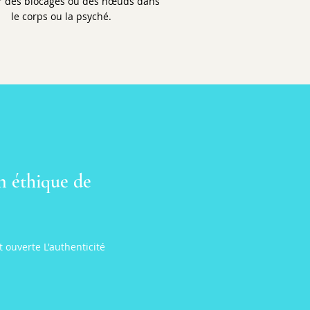
 des blocages ou des nœuds dans
le corps ou la psyché.
n éthique de
ouverte L'authenticité