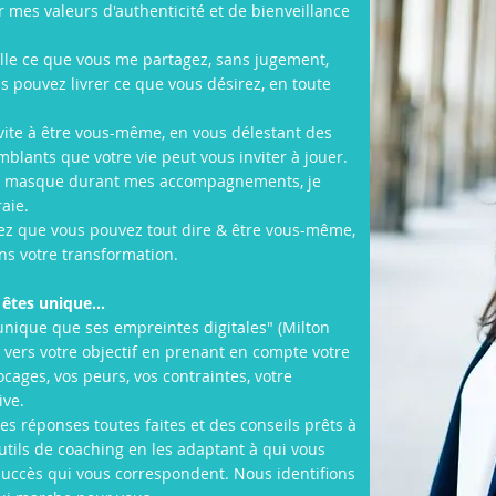
 mes valeurs d'authenticité et de bienveillance
ueille ce que vous me partagez, sans jugement,
us pouvez livrer ce que vous désirez, en toute
invite à être vous-même, en vous délestant des
blants que votre vie peut vous inviter à jouer.
 de masque durant mes accompagnements, je
raie.
vez que vous pouvez tout dire & être vous-même,
s votre transformation.
êtes unique...
nique que ses empreintes digitales" (Milton
r vers votre objectif en prenant en compte votre
ocages, vos peurs, vos contraintes, votre
ive.
es réponses toutes faites et des conseils prêts à
utils de coaching en les adaptant à qui vous
u succès qui vous correspondent. Nous identifions