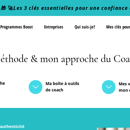
🎁 🚀
Les 3 clés essentielles pour une confiance 
Programmes Boost
Entreprises
Qui suis-je?
Mes clés pou
éthode & mon approche du Coa
che
Ma boîte à outils
Mes v
de coach
mon 
'authenticité