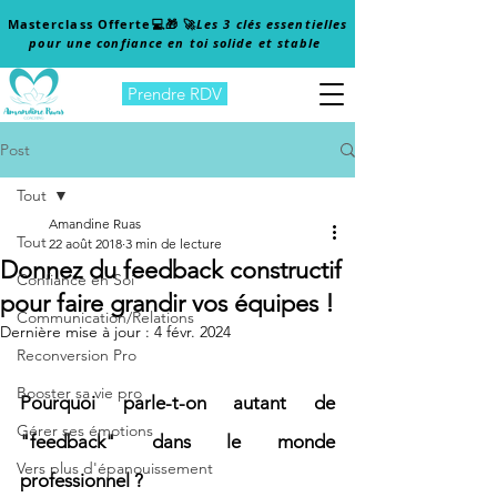
Masterclass Offerte
💻🎁 🚀
Les 3 clés essentielles
pour une confiance en toi solide et stable
Prendre RDV
Post
Tout
Amandine Ruas
Tout
22 août 2018
3 min de lecture
Donnez du feedback constructif
Confiance en Soi
pour faire grandir vos équipes !
Communication/Relations
Dernière mise à jour :
4 févr. 2024
Reconversion Pro
Booster sa vie pro
Pourquoi parle-t-on autant de 
Gérer ses émotions
"feedback" dans le monde 
Vers plus d'épanouissement
professionnel ? 