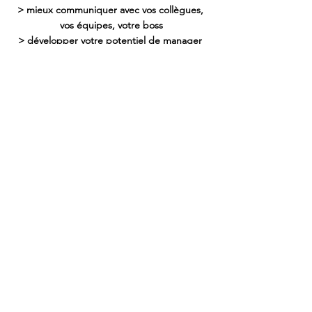
> mieux communiquer avec vos collègues, 
vos équipes, votre boss
> développer votre potentiel de manager 
avec des bonnes pratiques 
> accompagner la performance 
professionnelle
Je réserve ma séance
N'hésitez pas à me suive via ma 
page 
Linkedin
 et ma 
page Instagram.
communication
relations
manager
management
feedback
Booster sa vie pro
Communication/Relations