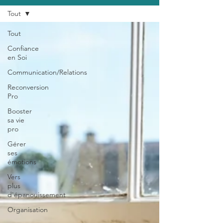
Tout
Tout
Confiance
en Soi
Communication/Relations
Reconversion
Pro
Booster
sa vie
pro
Gérer
ses
émotions
Vers
plus
d'épanouissement
Organisation