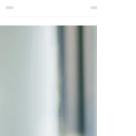
Développez votre légitimité en tant que
manager !
Par le passé, l'ancienneté sur le rôle, l'expertise dans
son domaine, les savoir-faire techniques ou encore le
statut dans l'entreprise...