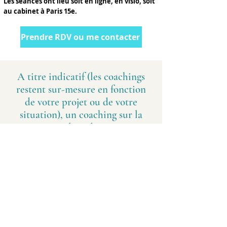
Les séances ont lieu soit en ligne, en visio, soit
au cabinet à Paris 15e.
Prendre RDV ou me contacter
A titre indicatif (les coachings
restent sur-mesure en fonction
de votre projet ou de votre
situation), un coaching sur la
mise en place d'un projet
pourrait contenir les thématiques
suivantes :
Clarifier sa vision pour sa vie ou pour le
projet
Identifier les contraintes, les peurs ou les
blocages au projet
Définir ses priorités