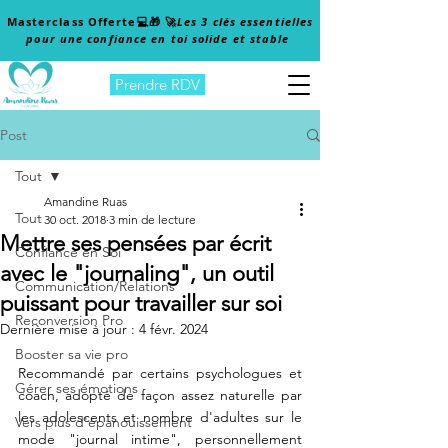
Masterclass Offerte
💻🎁 🚀
Les 3 clés essentielles
pour une confiance en toi solide et stable
Prendre RDV
Post
Tout
Amandine Ruas
Tout
30 oct. 2018
3 min de lecture
Mettre ses pensées par écrit
Confiance en Soi
avec le "journaling", un outil
Communication/Relations
puissant pour travailler sur soi
Reconversion Pro
Dernière mise à jour :
4 févr. 2024
Booster sa vie pro
Recommandé par certains psychologues et 
Gérer ses émotions
coach, adopté de façon assez naturelle par 
les adolescents et nombre d'adultes sur le 
Vers plus d'épanouissement
mode "journal intime", personnellement 