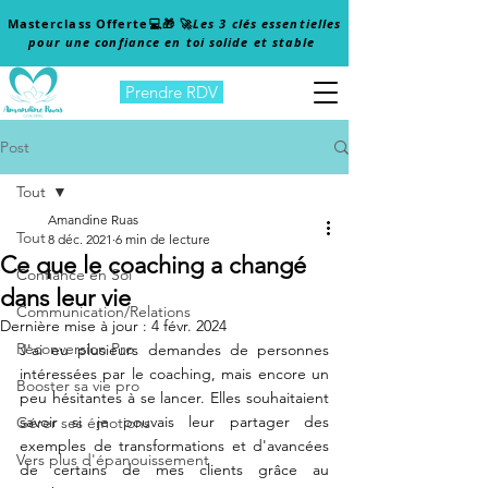
Masterclass Offerte
💻🎁 🚀
Les 3 clés essentielles
pour une confiance en toi solide et stable
Prendre RDV
Post
Tout
Amandine Ruas
Tout
8 déc. 2021
6 min de lecture
Ce que le coaching a changé
Confiance en Soi
dans leur vie
Communication/Relations
Dernière mise à jour :
4 févr. 2024
Reconversion Pro
J'ai eu plusieurs demandes de personnes 
intéressées par le coaching, mais encore un 
Booster sa vie pro
peu hésitantes à se lancer. Elles souhaitaient 
savoir si je pouvais leur partager des 
Gérer ses émotions
exemples de transformations et d'avancées 
Vers plus d'épanouissement
de certains de mes clients grâce au 