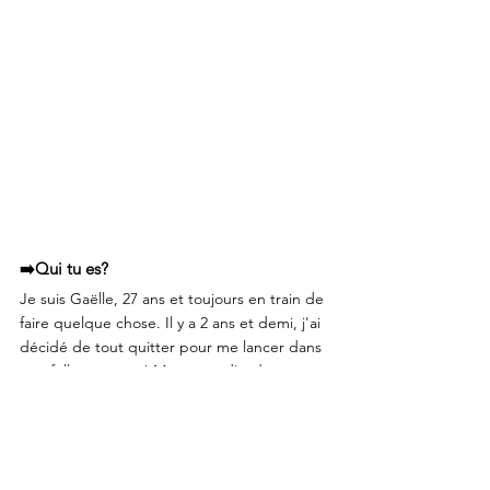
➡️Qui tu es?
Je suis Gaëlle, 27 ans et toujours en train de 
faire quelque chose. Il y a 2 ans et demi, j'ai 
décidé de tout quitter pour me lancer dans 
une folle aventure! Mes mots d'ordre 
depuis ce déclic? Prendre du temps pour 
soi et profiter de l'instant présent.
➡️Quel projet as-tu lancé suite au 