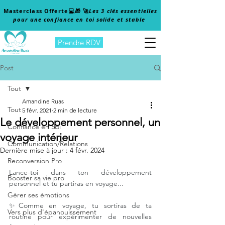
Masterclass Offerte
💻🎁 🚀
Les 3 clés essentielles
pour une confiance en toi solide et stable
Prendre RDV
Post
Tout
Amandine Ruas
Tout
5 févr. 2021
2 min de lecture
Le développement personnel, un
Confiance en Soi
voyage intérieur
Communication/Relations
Dernière mise à jour :
4 févr. 2024
Reconversion Pro
Lance-toi dans ton développement 
Booster sa vie pro
personnel et tu partiras en voyage...
⠀
Gérer ses émotions
✨Comme en voyage, tu sortiras de ta 
Vers plus d'épanouissement
routine pour expérimenter de nouvelles 