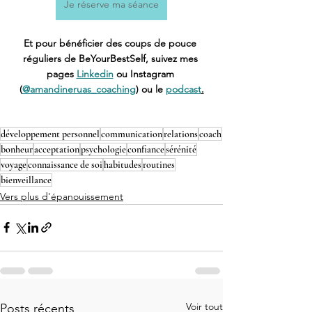
Je réserve ma séance
Et pour bénéficier des coups de pouce 
réguliers de BeYourBestSelf, suivez mes 
pages 
Linkedin
 ou Instagram 
(
@amandineruas_coaching
) ou le 
podcast
.
développement personnel
communication
relations
coach
bonheur
acceptation
psychologie
confiance
sérénité
voyage
connaissance de soi
habitudes
routines
bienveillance
Vers plus d'épanouissement
Voir tout
Posts récents