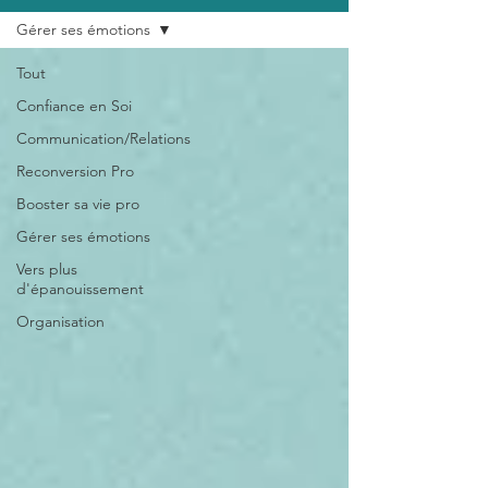
Gérer ses émotions
Tout
Confiance en Soi
Communication/Relations
Reconversion Pro
Booster sa vie pro
Gérer ses émotions
Vers plus
d'épanouissement
Organisation